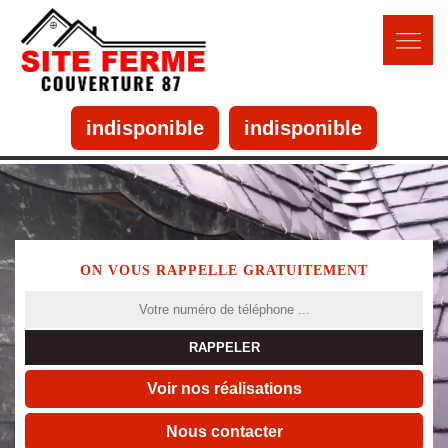
indisponible
indisponible
ON VOUS RAPPELLE GRATUITEMENT
Voir nos réalisations
Nous contacter