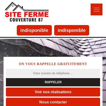
indisponible
indisponible
ON VOUS RAPPELLE GRATUITEMENT
Voir nos réalisations
Nous contacter