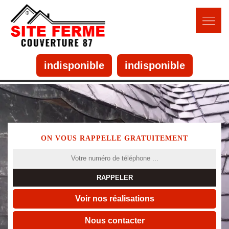
indisponible
indisponible
ON VOUS RAPPELLE GRATUITEMENT
Voir nos réalisations
Nous contacter