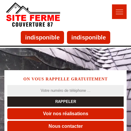
indisponible
indisponible
ON VOUS RAPPELLE GRATUITEMENT
Voir nos réalisations
Nous contacter