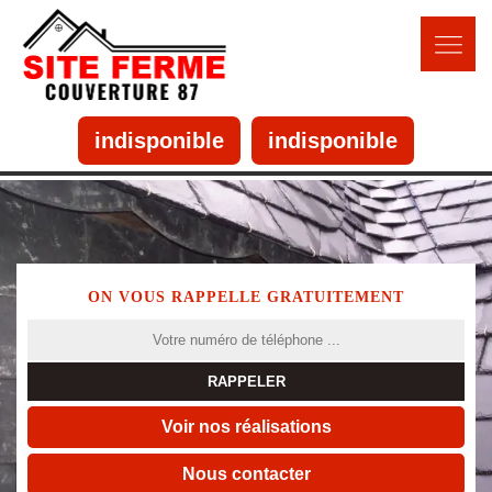
indisponible
indisponible
ON VOUS RAPPELLE GRATUITEMENT
Voir nos réalisations
Nous contacter