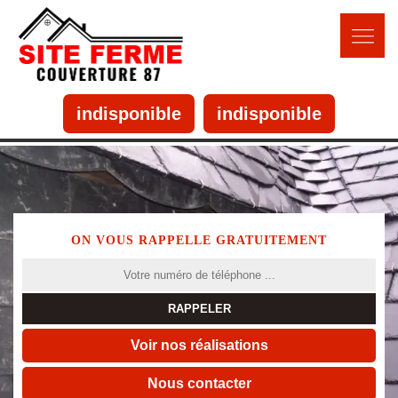
indisponible
indisponible
ON VOUS RAPPELLE GRATUITEMENT
Voir nos réalisations
Nous contacter