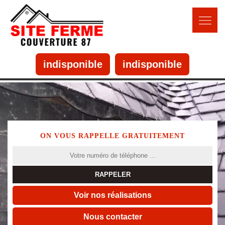
indisponible
indisponible
ON VOUS RAPPELLE GRATUITEMENT
Voir nos réalisations
Nous contacter