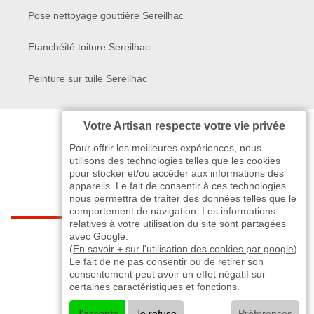
Pose nettoyage gouttière Sereilhac
Etanchéité toiture Sereilhac
Peinture sur tuile Sereilhac
Votre Artisan respecte votre vie privée
Pour offrir les meilleures expériences, nous
utilisons des technologies telles que les cookies
pour stocker et/ou accéder aux informations des
appareils. Le fait de consentir à ces technologies
nous permettra de traiter des données telles que le
comportement de navigation. Les informations
relatives à votre utilisation du site sont partagées
indisponible
avec Google.
(
En savoir + sur l'utilisation des cookies par google
)
Le fait de ne pas consentir ou de retirer son
-
indisponible
indisponible
>
consentement peut avoir un effet négatif sur
certaines caractéristiques et fonctions.
©2024 - 2026 TOUT DROIT RÉSERVÉ
J'accepte
Je refuse
Préférences