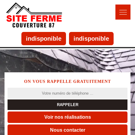
indisponible
indisponible
ON VOUS RAPPELLE GRATUITEMENT
Voir nos réalisations
Nous contacter