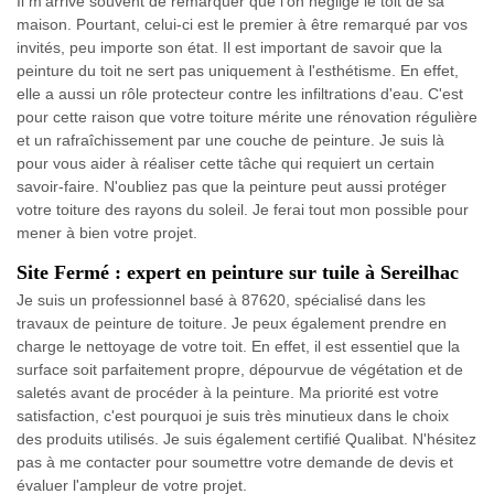
Il m'arrive souvent de remarquer que l'on néglige le toit de sa
maison. Pourtant, celui-ci est le premier à être remarqué par vos
invités, peu importe son état. Il est important de savoir que la
peinture du toit ne sert pas uniquement à l'esthétisme. En effet,
elle a aussi un rôle protecteur contre les infiltrations d'eau. C'est
pour cette raison que votre toiture mérite une rénovation régulière
et un rafraîchissement par une couche de peinture. Je suis là
pour vous aider à réaliser cette tâche qui requiert un certain
savoir-faire. N'oubliez pas que la peinture peut aussi protéger
votre toiture des rayons du soleil. Je ferai tout mon possible pour
mener à bien votre projet.
Site Fermé : expert en peinture sur tuile à Sereilhac
Je suis un professionnel basé à 87620, spécialisé dans les
travaux de peinture de toiture. Je peux également prendre en
charge le nettoyage de votre toit. En effet, il est essentiel que la
surface soit parfaitement propre, dépourvue de végétation et de
saletés avant de procéder à la peinture. Ma priorité est votre
satisfaction, c'est pourquoi je suis très minutieux dans le choix
des produits utilisés. Je suis également certifié Qualibat. N'hésitez
pas à me contacter pour soumettre votre demande de devis et
évaluer l'ampleur de votre projet.