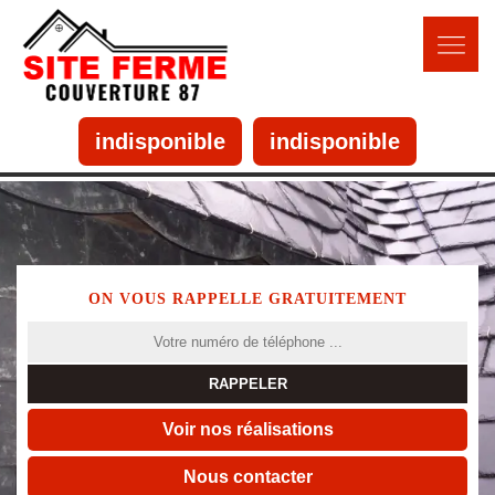
indisponible
indisponible
ON VOUS RAPPELLE GRATUITEMENT
Voir nos réalisations
Nous contacter