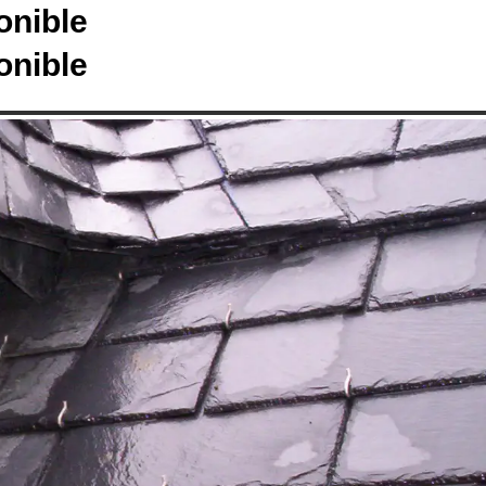
onible
onible