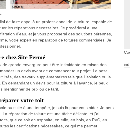
e
dial de faire appel à un professionnel de la toiture, capable de
tuer les réparations nécessaires. Je procéderai à une
iltration d'eau, et je vous proposerai des solutions pérennes,
ermé, votre expert en réparation de toitures commerciales. Je
ofessionnel.
Co
re chez Site Fermé
ind
x de grande envergure peut être intimidante en raison des
 demander un devis avant de commencer tout projet. La pose
tilisés, des travaux supplémentaires tels que l'isolation ou la
. En demandant un devis pour la toiture à l'avance, je peux
s mentionner de prix ou de tarif.
réparer votre toit
le ou suite à une tempête, je suis là pour vous aider. Je peux
La réparation de toiture est une tâche délicate, et j'ai
oits, que ce soit en asphalte, en tuile, en bois, en PVC, en
outes les certifications nécessaires, ce qui me permet