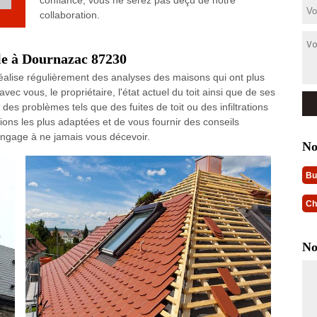
confiance, vous ne serez pas déçu de notre
collaboration.
le à Dournazac 87230
réalise régulièrement des analyses des maisons qui ont plus
vec vous, le propriétaire, l'état actuel du toit ainsi que de ses
es problèmes tels que des fuites de toit ou des infiltrations
ions les plus adaptées et de vous fournir des conseils
m'engage à ne jamais vous décevoir.
No
Bu
Ch
No