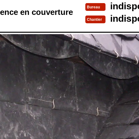
indisp
Bureau
rence en couverture
indisp
Chantier