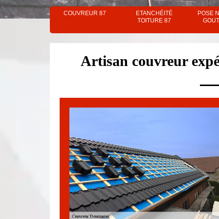
COUVREUR 87
ETANCHÉITÉ
POSE 
TOITURE 87
GOUT
Artisan couvreur exp