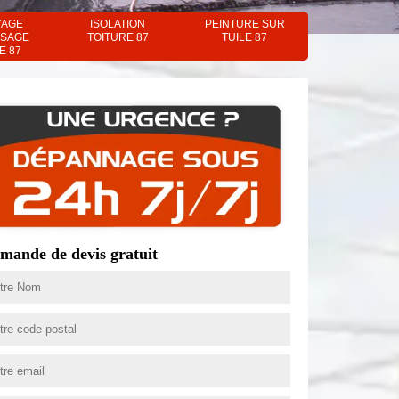
YAGE
ISOLATION
PEINTURE SUR
SAGE
TOITURE 87
TUILE 87
E 87
mande de devis gratuit