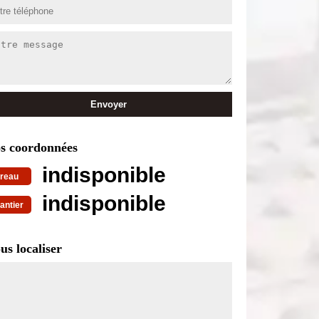
s coordonnées
indisponible
reau
indisponible
antier
us localiser