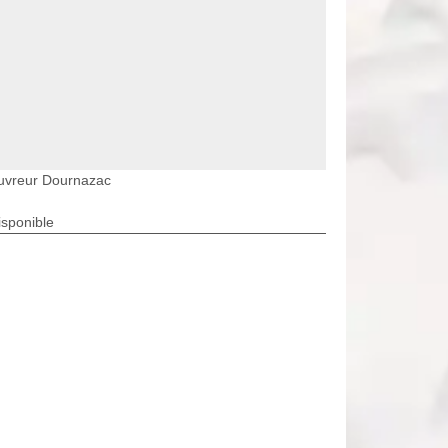
uvreur Dournazac
isponible