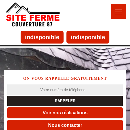
indisponible
indisponible
ON VOUS RAPPELLE GRATUITEMENT
Voir nos réalisations
Nous contacter