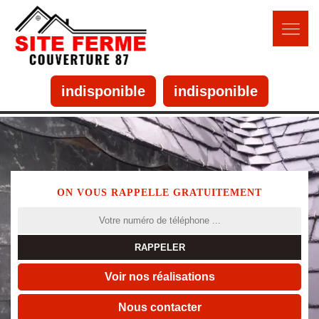
indisponible
indisponible
ON VOUS RAPPELLE GRATUITEMENT
Voir nos réalisations
Nous contacter