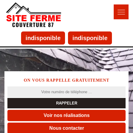
indisponible
indisponible
ON VOUS RAPPELLE GRATUITEMENT
Voir nos réalisations
Nous contacter