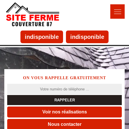
indisponible
indisponible
ON VOUS RAPPELLE GRATUITEMENT
Voir nos réalisations
Nous contacter