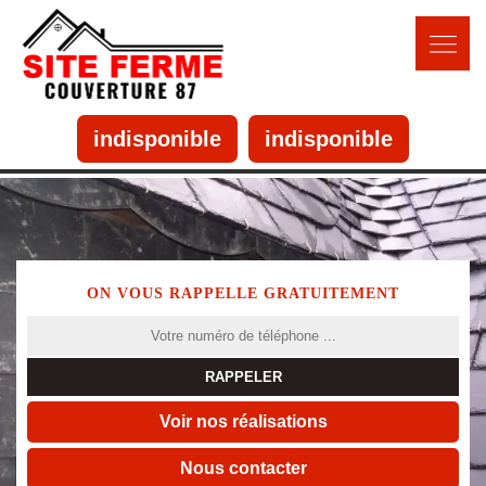
indisponible
indisponible
ON VOUS RAPPELLE GRATUITEMENT
Voir nos réalisations
Nous contacter