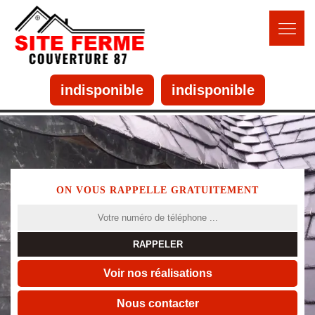
indisponible
indisponible
ON VOUS RAPPELLE GRATUITEMENT
Voir nos réalisations
Nous contacter