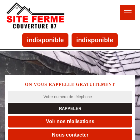
indisponible
indisponible
ON VOUS RAPPELLE GRATUITEMENT
Voir nos réalisations
Nous contacter