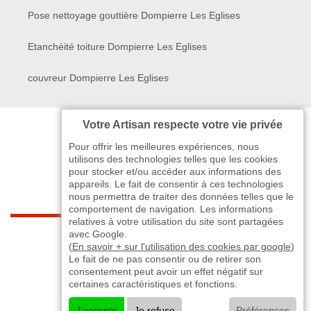
Pose nettoyage gouttière Dompierre Les Eglises
Etanchéité toiture Dompierre Les Eglises
couvreur Dompierre Les Eglises
Votre Artisan respecte votre vie privée
Pour offrir les meilleures expériences, nous
utilisons des technologies telles que les cookies
pour stocker et/ou accéder aux informations des
appareils. Le fait de consentir à ces technologies
nous permettra de traiter des données telles que le
comportement de navigation. Les informations
relatives à votre utilisation du site sont partagées
indisponible
avec Google.
(
En savoir + sur l'utilisation des cookies par google
)
Le fait de ne pas consentir ou de retirer son
-
indisponible
indisponible
>
consentement peut avoir un effet négatif sur
certaines caractéristiques et fonctions.
©2024 - 2026 TOUT DROIT RÉSERVÉ
J'accepte
Je refuse
Préférences