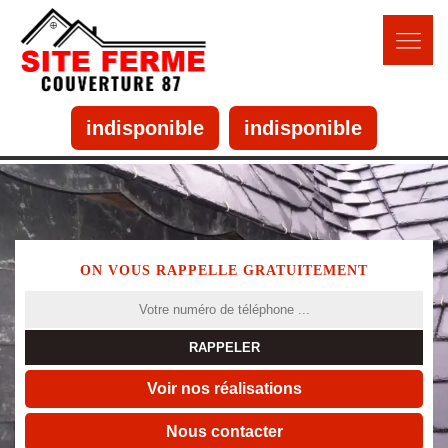
indisponible
indisponible
ON VOUS RAPPELLE GRATUITEMENT
Voir nos réalisations
Nous contacter