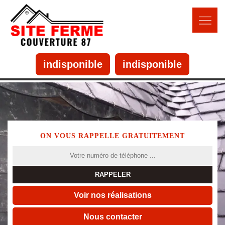
indisponible
indisponible
ON VOUS RAPPELLE GRATUITEMENT
Voir nos réalisations
Nous contacter