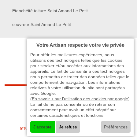
Etanchéité toiture Saint Amand Le Petit
couvreur Saint Amand Le Petit
Votre Artisan respecte votre vie privée
Pour offrir les meilleures expériences, nous
utilisons des technologies telles que les cookies
pour stocker et/ou accéder aux informations des
appareils. Le fait de consentir à ces technologies
nous permettra de traiter des données telles que le
comportement de navigation. Les informations
relatives à votre utilisation du site sont partagées
indisponible
avec Google.
(
En savoir + sur l'utilisation des cookies par google
)
Le fait de ne pas consentir ou de retirer son
-
indisponible
indisponible
>
consentement peut avoir un effet négatif sur
certaines caractéristiques et fonctions.
©2024 - 2026 TOUT DROIT RÉSERVÉ
J'accepte
Je refuse
Préférences
MENTIONS LÉGALES
-
CONTACTEZ-NOUS