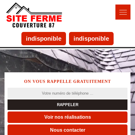
indisponible
indisponible
ON VOUS RAPPELLE GRATUITEMENT
Voir nos réalisations
Nous contacter