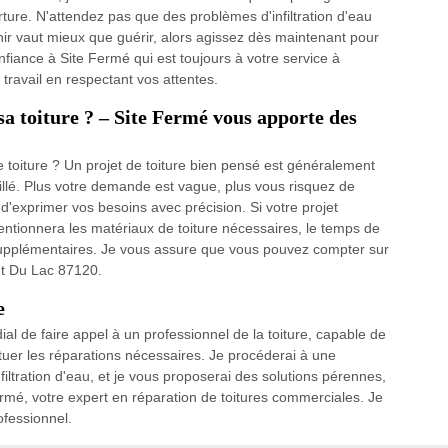
erture. N'attendez pas que des problèmes d'infiltration d'eau
nir vaut mieux que guérir, alors agissez dès maintenant pour
fiance à Site Fermé qui est toujours à votre service à
ravail en respectant vos attentes.
sa toiture ? – Site Fermé vous apporte des
 toiture ? Un projet de toiture bien pensé est généralement
illé. Plus votre demande est vague, plus vous risquez de
 d'exprimer vos besoins avec précision. Si votre projet
entionnera les matériaux de toiture nécessaires, le temps de
s supplémentaires. Je vous assure que vous pouvez compter sur
nt Du Lac 87120.
e
dial de faire appel à un professionnel de la toiture, capable de
tuer les réparations nécessaires. Je procéderai à une
iltration d'eau, et je vous proposerai des solutions pérennes,
ermé, votre expert en réparation de toitures commerciales. Je
ofessionnel.