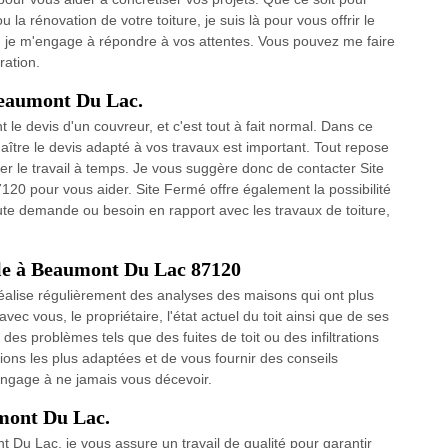
 ou la rénovation de votre toiture, je suis là pour vous offrir le
ri, je m'engage à répondre à vos attentes. Vous pouvez me faire
ration.
Beaumont Du Lac.
 le devis d'un couvreur, et c'est tout à fait normal. Dans ce
nnaître le devis adapté à vos travaux est important. Tout repose
ner le travail à temps. Je vous suggère donc de contacter Site
0 pour vous aider. Site Fermé offre également la possibilité
oute demande ou besoin en rapport avec les travaux de toiture,
le à Beaumont Du Lac 87120
réalise régulièrement des analyses des maisons qui ont plus
vec vous, le propriétaire, l'état actuel du toit ainsi que de ses
es problèmes tels que des fuites de toit ou des infiltrations
ions les plus adaptées et de vous fournir des conseils
m'engage à ne jamais vous décevoir.
umont Du Lac.
 Du Lac, je vous assure un travail de qualité pour garantir