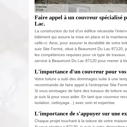
Faire appel à un couvreur spécialisé
Lac.
La construction du toit d'un édifice nécessite l'inte
bâtiment qui assure la mise en place et la maintenan
celle-ci. Ainsi, pour assurer la durabilité de votre toit
suis Site Fermé, situé à Beaumont Du Lac 87120, je
les compétences requises pour ce type de travaux. 
service à Beaumont Du Lac 87120 pour mener à bie
L'importance d'un couvreur pour vos 
Votre toiture a subi des dommages suite à une temp
recommande de faire appel à l'entreprise Site Fermé
Si vous envisagez de faire des travaux de toiture sur
je suis là pour vous aider. En tant que couvreur rec
isolation, nettoyage...) avec soin et expertise.
L'importance de s'appuyer sur une e
Chaque projet touchant à la toiture de votre maison 
Si vous résidez à 87120, je suis à votre disposition