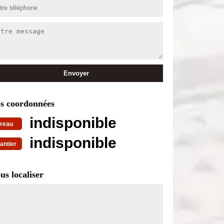
s coordonnées
indisponible
reau
indisponible
antier
us localiser