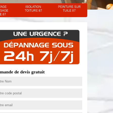
YAGE
ISOLATION
PEINTURE SUR
SAGE
TOITURE 87
TUILE 87
E 87
mande de devis gratuit