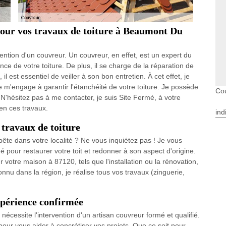
 pour vos travaux de toiture à Beaumont Du
rvention d'un couvreur. Un couvreur, en effet, est un expert du
ce de votre toiture. De plus, il se charge de la réparation de
, il est essentiel de veiller à son bon entretien. À cet effet, je
 m'engage à garantir l'étanchéité de votre toiture. Je possède
Co
N'hésitez pas à me contacter, je suis Site Fermé, à votre
n ces travaux.
ind
travaux de toiture
ête dans votre localité ? Ne vous inquiétez pas ! Je vous
 pour restaurer votre toit et redonner à son aspect d'origine.
 votre maison à 87120, tels que l'installation ou la rénovation,
onnu dans la région, je réalise tous vos travaux (zinguerie,
xpérience confirmée
nécessite l'intervention d'un artisan couvreur formé et qualifié.
 pour vous aider à concrétiser vos projets. Que ce soit pour