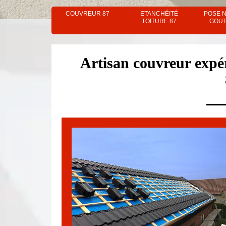
COUVREUR 87
ETANCHÉITÉ
POSE 
TOITURE 87
GOUT
Artisan couvreur exp