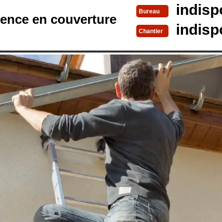
indisp
Bureau
rence en couverture
indisp
Chantier