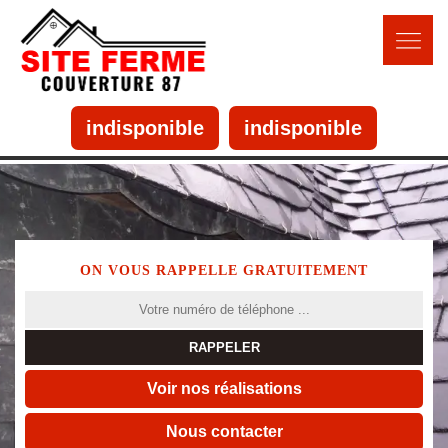
indisponible
indisponible
ON VOUS RAPPELLE GRATUITEMENT
Voir nos réalisations
Nous contacter