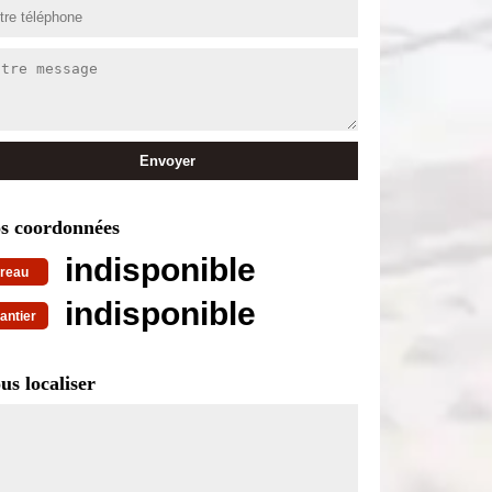
s coordonnées
indisponible
reau
indisponible
antier
us localiser