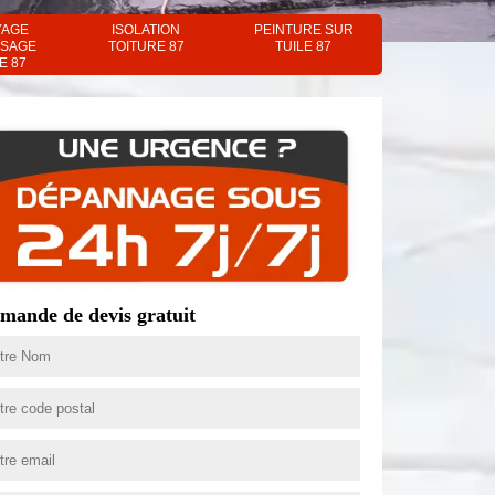
YAGE
ISOLATION
PEINTURE SUR
SAGE
TOITURE 87
TUILE 87
E 87
mande de devis gratuit