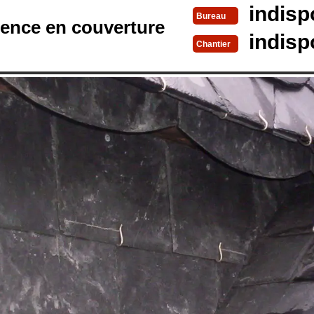
indisp
Bureau
rence en couverture
indisp
Chantier