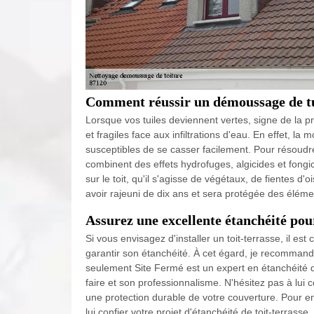
Comment réussir un démoussage de t
Lorsque vos tuiles deviennent vertes, signe de la p
et fragiles face aux infiltrations d'eau. En effet,
susceptibles de se casser facilement. Pour résoudre 
combinent des effets hydrofuges, algicides et fongi
sur le toit, qu'il s'agisse de végétaux, de fientes d
avoir rajeuni de dix ans et sera protégée des élémen
Assurez une excellente étanchéité pou
Si vous envisagez d'installer un toit-terrasse, il es
garantir son étanchéité. À cet égard, je recomma
seulement Site Fermé est un expert en étanchéité de
faire et son professionnalisme. N'hésitez pas à lui c
une protection durable de votre couverture. Pour en 
lui confier votre projet d'étanchéité de toit-terrasse.