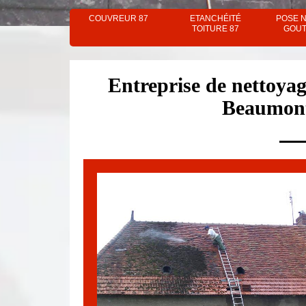
COUVREUR 87
ETANCHÉITÉ
POSE 
TOITURE 87
GOUT
Entreprise de nettoyag
Beaumont