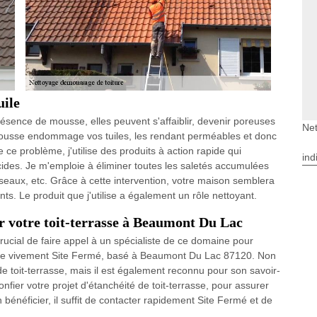
uile
résence de mousse, elles peuvent s'affaiblir, devenir poreuses
Ne
 la mousse endommage vos tuiles, les rendant perméables et donc
ce problème, j'utilise des produits à action rapide qui
ind
cides. Je m'emploie à éliminer toutes les saletés accumulées
'oiseaux, etc. Grâce à cette intervention, votre maison semblera
ts. Le produit que j'utilise a également un rôle nettoyant.
r votre toit-terrasse à Beaumont Du Lac
t crucial de faire appel à un spécialiste de ce domaine pour
nde vivement Site Fermé, basé à Beaumont Du Lac 87120. Non
 toit-terrasse, mais il est également reconnu pour son savoir-
onfier votre projet d'étanchéité de toit-terrasse, pour assurer
bénéficier, il suffit de contacter rapidement Site Fermé et de