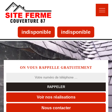
indisponible
indisponible
ON VOUS RAPPELLE GRATUITEMENT
Voir nos réalisations
Nous contacter