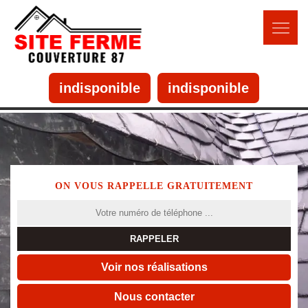
indisponible
indisponible
ON VOUS RAPPELLE GRATUITEMENT
Voir nos réalisations
Nous contacter