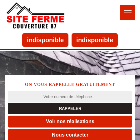
indisponible
indisponible
ON VOUS RAPPELLE GRATUITEMENT
Voir nos réalisations
Nous contacter