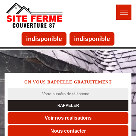
indisponible
indisponible
ON VOUS RAPPELLE GRATUITEMENT
Voir nos réalisations
Nous contacter