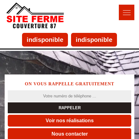
indisponible
indisponible
ON VOUS RAPPELLE GRATUITEMENT
Voir nos réalisations
Nous contacter