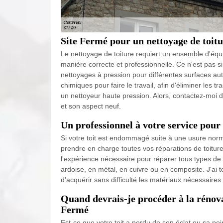
Site Fermé pour un nettoyage de toitu
Le nettoyage de toiture requiert un ensemble d'équi
manière correcte et professionnelle. Ce n'est pas 
nettoyages à pression pour différentes surfaces aut
chimiques pour faire le travail, afin d'éliminer les tr
un nettoyeur haute pression. Alors, contactez-moi d
et son aspect neuf.
Un professionnel à votre service pour 
Si votre toit est endommagé suite à une usure norma
prendre en charge toutes vos réparations de toiture. 
l'expérience nécessaire pour réparer tous types de t
ardoise, en métal, en cuivre ou en composite. J'ai t
d'acquérir sans difficulté les matériaux nécessaires
Quand devrais-je procéder à la rénova
Fermé
Est-ce que votre toit a perdu de son éclat ou sa pe