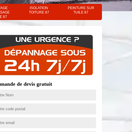
YAGE
ISOLATION
PEINTURE SUR
SAGE
TOITURE 87
TUILE 87
E 87
mande de devis gratuit