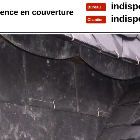
indisp
Bureau
rence en couverture
indisp
Chantier