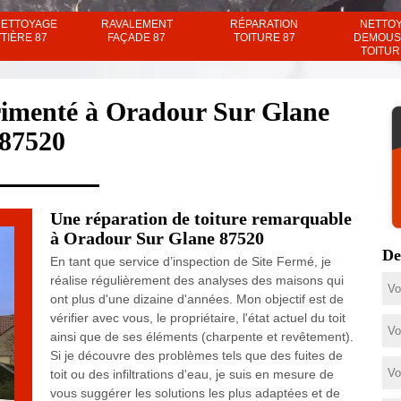
NETTOYAGE
RAVALEMENT
RÉPARATION
NETTO
TIÈRE 87
FAÇADE 87
TOITURE 87
DEMOUS
TOITUR
rimenté à Oradour Sur Glane
87520
Une réparation de toiture remarquable
à Oradour Sur Glane 87520
De
En tant que service d’inspection de Site Fermé, je
réalise régulièrement des analyses des maisons qui
ont plus d'une dizaine d'années. Mon objectif est de
vérifier avec vous, le propriétaire, l'état actuel du toit
ainsi que de ses éléments (charpente et revêtement).
Si je découvre des problèmes tels que des fuites de
toit ou des infiltrations d'eau, je suis en mesure de
vous suggérer les solutions les plus adaptées et de