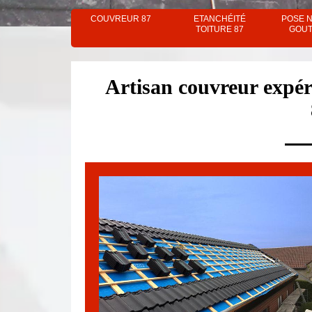
COUVREUR 87
ETANCHÉITÉ
POSE 
TOITURE 87
GOUT
Artisan couvreur expé