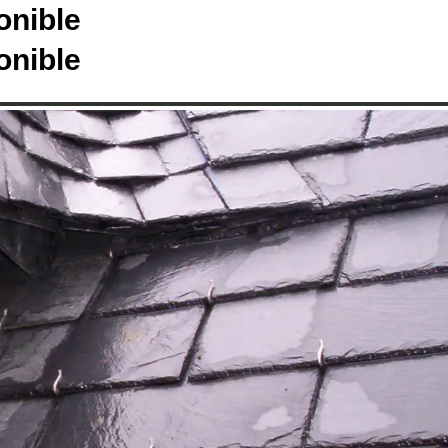
onible
onible