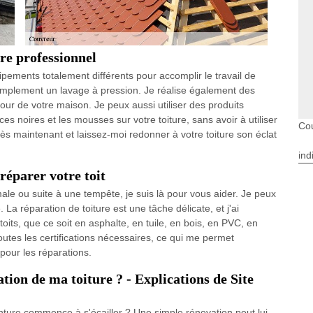
re professionnel
pements totalement différents pour accomplir le travail de
simplement un lavage à pression. Je réalise également des
our de votre maison. Je peux aussi utiliser des produits
aces noires et les mousses sur votre toiture, sans avoir à utiliser
Co
ès maintenant et laissez-moi redonner à votre toiture son éclat
ind
réparer votre toit
le ou suite à une tempête, je suis là pour vous aider. Je peux
La réparation de toiture est une tâche délicate, et j'ai
oits, que ce soit en asphalte, en tuile, en bois, en PVC, en
outes les certifications nécessaires, ce qui me permet
 pour les réparations.
tion de ma toiture ? - Explications de Site
inture commence à s'écailler ? Une simple rénovation peut lui