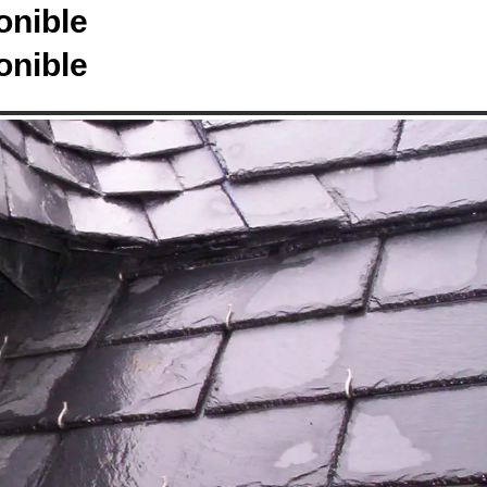
onible
onible