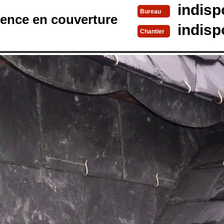
indisp
Bureau
rence en couverture
indisp
Chantier