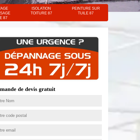
YAGE
ISOLATION
PEINTURE SUR
SAGE
TOITURE 87
TUILE 87
E 87
mande de devis gratuit