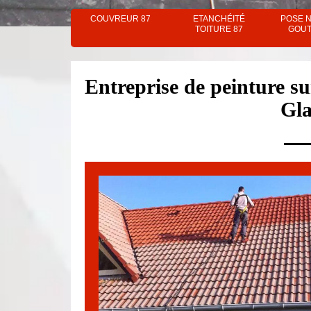
COUVREUR 87
ETANCHÉITÉ
POSE 
TOITURE 87
GOUT
Entreprise de peinture su
Gla