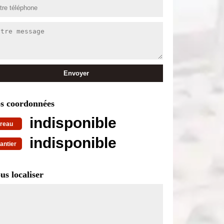
s coordonnées
indisponible
reau
indisponible
antier
us localiser