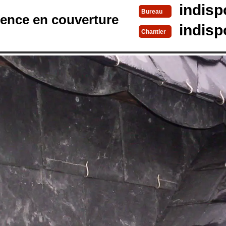
indisp
Bureau
rence en couverture
indisp
Chantier