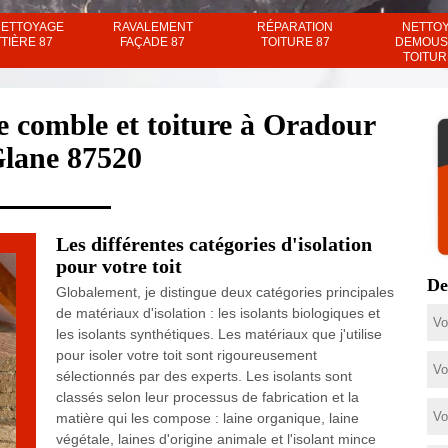
NETTOYAGE
RAVALEMENT
RÉPARATION
NETTO
TIÈRE 87
FAÇADE 87
TOITURE 87
DEMOUS
TOITUR
de comble et toiture à Oradour
Glane 87520
Les différentes catégories d'isolation
pour votre toit
De
Globalement, je distingue deux catégories principales
de matériaux d'isolation : les isolants biologiques et
les isolants synthétiques. Les matériaux que j'utilise
pour isoler votre toit sont rigoureusement
sélectionnés par des experts. Les isolants sont
classés selon leur processus de fabrication et la
matière qui les compose : laine organique, laine
végétale, laines d'origine animale et l'isolant mince