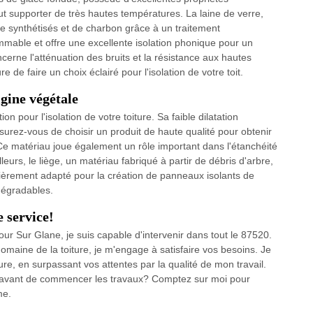
ut supporter de très hautes températures. La laine de verre,
rre synthétisés et de charbon grâce à un traitement
ammable et offre une excellente isolation phonique pour un
ncerne l'atténuation des bruits et la résistance aux hautes
de faire un choix éclairé pour l'isolation de votre toit.
igine végétale
on pour l'isolation de votre toiture. Sa faible dilatation
surez-vous de choisir un produit de haute qualité pour obtenir
. Ce matériau joue également un rôle important dans l'étanchéité
leurs, le liège, un matériau fabriqué à partir de débris d'arbre,
culièrement adapté pour la création de panneaux isolants de
odégradables.
e service!
our Sur Glane, je suis capable d'intervenir dans tout le 87520.
aine de la toiture, je m'engage à satisfaire vos besoins. Je
ure, en surpassant vos attentes par la qualité de mon travail.
ant avant de commencer les travaux? Comptez sur moi pour
me.