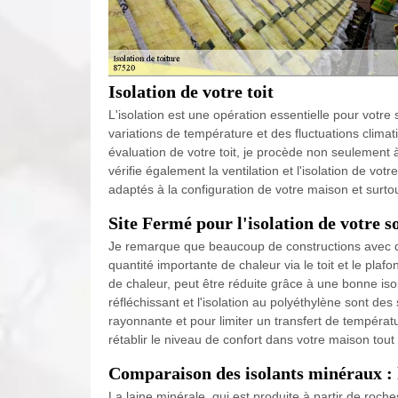
Isolation de votre toit
L'isolation est une opération essentielle pour votr
variations de température et des fluctuations clima
évaluation de votre toit, je procède non seulement à 
vérifie également la ventilation et l'isolation de vot
adaptés à la configuration de votre maison et surtou
Site Fermé pour l'isolation de votre s
Je remarque que beaucoup de constructions avec d
quantité importante de chaleur via le toit et le pl
de chaleur, peut être réduite grâce à une bonne isol
réfléchissant et l'isolation au polyéthylène sont de
rayonnante et pour limiter un transfert de températ
rétablir le niveau de confort dans votre maison tou
Comparaison des isolants minéraux : l
La laine minérale, qui est produite à partir de roc