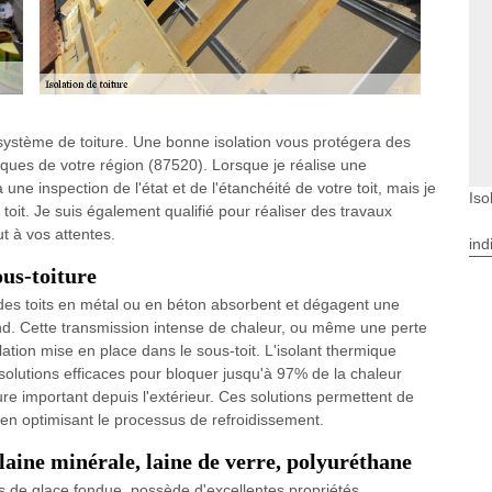
e système de toiture. Une bonne isolation vous protégera des
tiques de votre région (87520). Lorsque je réalise une
une inspection de l'état et de l'étanchéité de votre toit, mais je
Iso
re toit. Je suis également qualifié pour réaliser des travaux
t à vos attentes.
ind
ous-toiture
es toits en métal ou en béton absorbent et dégagent une
afond. Cette transmission intense de chaleur, ou même une perte
ation mise en place dans le sous-toit. L'isolant thermique
s solutions efficaces pour bloquer jusqu'à 97% de la chaleur
ure important depuis l'extérieur. Ces solutions permettent de
t en optimisant le processus de refroidissement.
aine minérale, laine de verre, polyuréthane
hes de glace fondue, possède d'excellentes propriétés