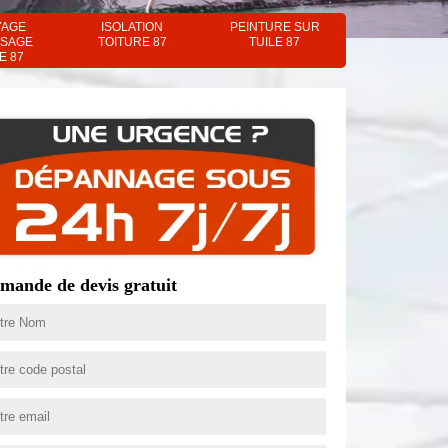
YAGE
ISOLATION
PEINTURE SUR
SAGE
TOITURE 87
TUILE 87
E 87
mande de devis gratuit