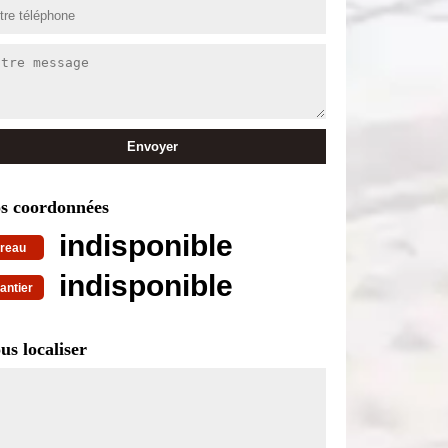
s coordonnées
indisponible
reau
indisponible
antier
us localiser