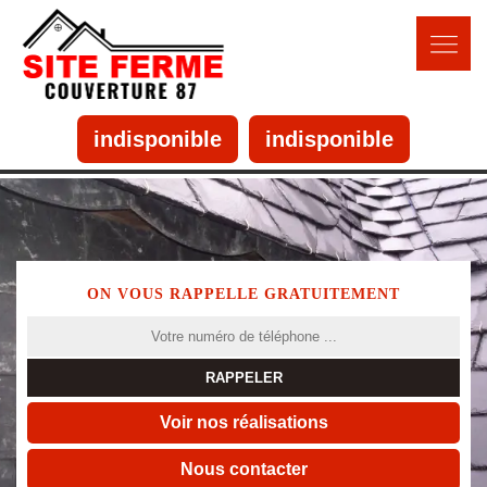
indisponible
indisponible
ON VOUS RAPPELLE GRATUITEMENT
Voir nos réalisations
Nous contacter