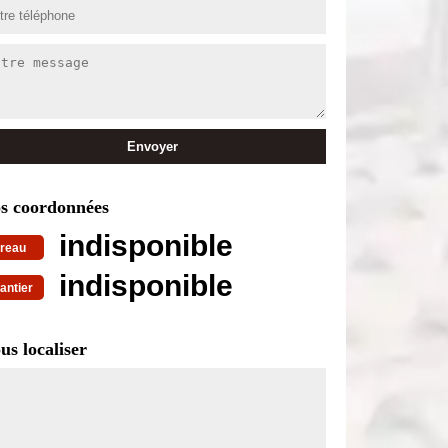
s coordonnées
indisponible
reau
indisponible
antier
us localiser