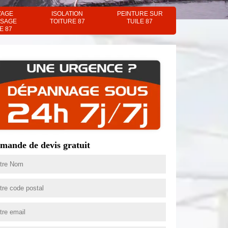
YAGE
ISOLATION
PEINTURE SUR
SAGE
TOITURE 87
TUILE 87
E 87
mande de devis gratuit