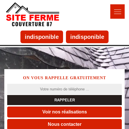
indisponible
indisponible
ON VOUS RAPPELLE GRATUITEMENT
Voir nos réalisations
Nous contacter