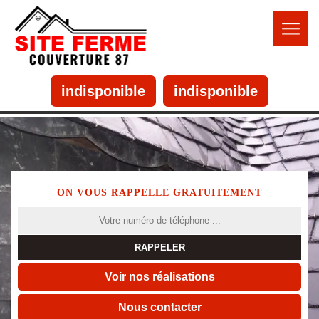
indisponible
indisponible
ON VOUS RAPPELLE GRATUITEMENT
Voir nos réalisations
Nous contacter