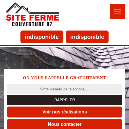
indisponible
indisponible
ON VOUS RAPPELLE GRATUITEMENT
Voir nos réalisations
Nous contacter