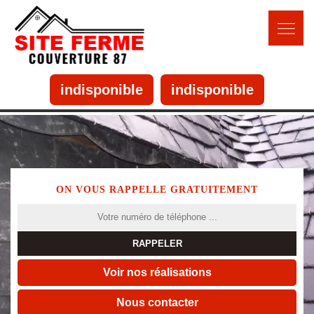
indisponible
indisponible
ON VOUS RAPPELLE GRATUITEMENT
Voir nos réalisations
Nous contacter