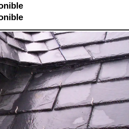
onible
onible