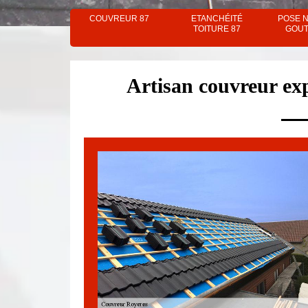
COUVREUR 87
ETANCHÉITÉ
POSE 
TOITURE 87
GOUT
Artisan couvreur ex