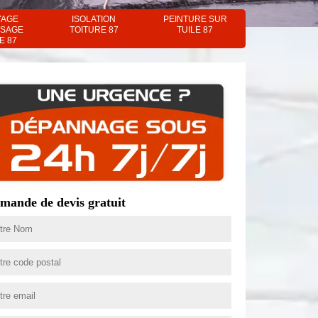
YAGE
ISOLATION
PEINTURE SUR
SAGE
TOITURE 87
TUILE 87
E 87
mande de devis gratuit