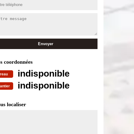
s coordonnées
indisponible
reau
indisponible
antier
us localiser