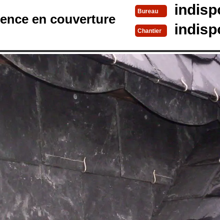
indisp
Bureau
rence en couverture
indisp
Chantier