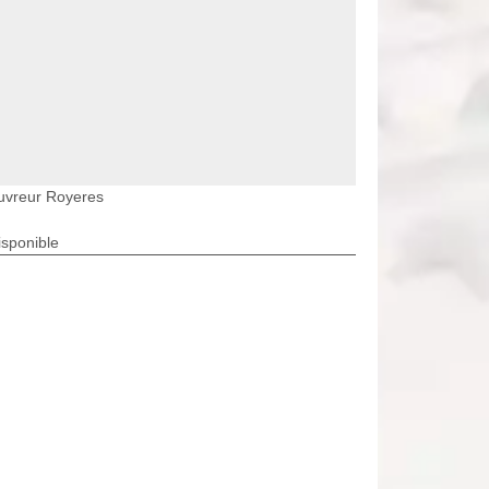
uvreur Royeres
isponible