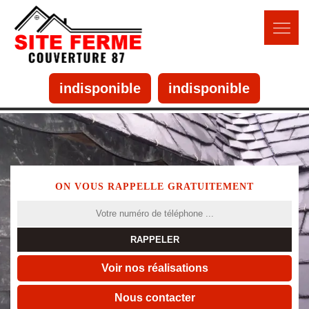
indisponible
indisponible
ON VOUS RAPPELLE GRATUITEMENT
Voir nos réalisations
Nous contacter