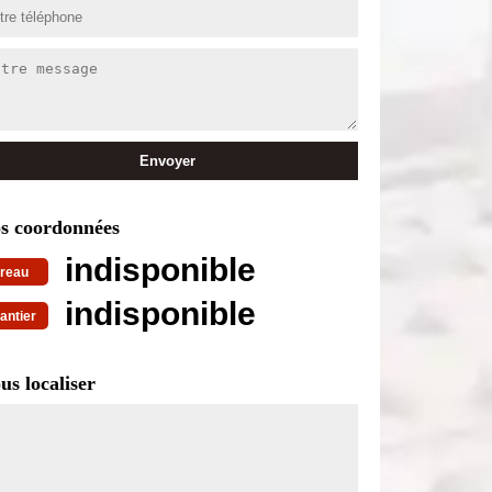
s coordonnées
indisponible
reau
indisponible
antier
us localiser