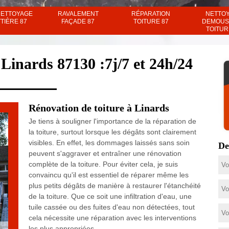
NETTOYAGE
RAVALEMENT
RÉPARATION
NETTO
TIÈRE 87
FAÇADE 87
TOITURE 87
DEMOUS
TOITUR
 Linards 87130 :7j/7 et 24h/24
Rénovation de toiture à Linards
Je tiens à souligner l'importance de la réparation de
la toiture, surtout lorsque les dégâts sont clairement
visibles. En effet, les dommages laissés sans soin
De
peuvent s'aggraver et entraîner une rénovation
complète de la toiture. Pour éviter cela, je suis
convaincu qu'il est essentiel de réparer même les
plus petits dégâts de manière à restaurer l'étanchéité
de la toiture. Que ce soit une infiltration d'eau, une
tuile cassée ou des fuites d'eau non détectées, tout
cela nécessite une réparation avec les interventions
les plus appropriées.