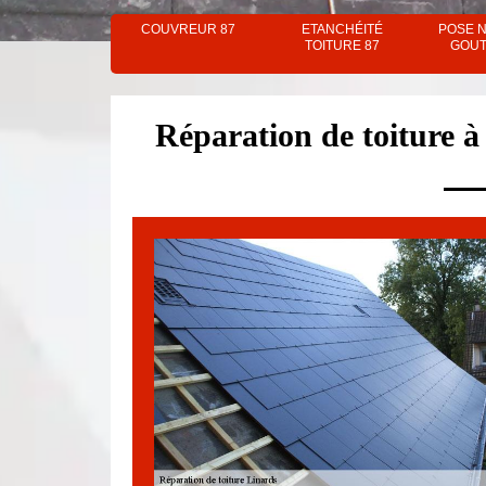
COUVREUR 87
ETANCHÉITÉ
POSE 
TOITURE 87
GOUT
Réparation de toiture à