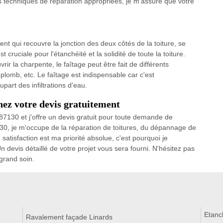
techniques de réparation appropriées, je m'assure que votre
ment qui recouvre la jonction des deux côtés de la toiture, se
t cruciale pour l'étanchéité et la solidité de toute la toiture.
rir la charpente, le faîtage peut être fait de différents
, plomb, etc. Le faîtage est indispensable car c'est
part des infiltrations d'eau.
nez votre devis gratuitement
 87130 et j'offre un devis gratuit pour toute demande de
30, je m'occupe de la réparation de toitures, du dépannage de
satisfaction est ma priorité absolue, c'est pourquoi je
n devis détaillé de votre projet vous sera fourni. N'hésitez pas
 grand soin.
Etanch
Ravalement façade Linards