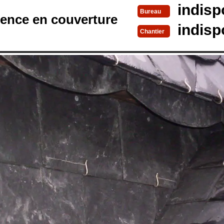
indisp
Bureau
rence en couverture
indisp
Chantier