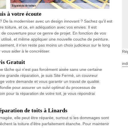
is à votre écoute
 ? De la moderniser avec un design innovant ? Sachez qu'il est
re toiture, et ce, en adéquation avec vos envies. Il est
ux de couverture pour ce genre de projet. En fonction de vos
 utilisé, et même appliquer une nouvelle couche de peinture.
issement, il n'en reste pas moins un choix judicieux sur le long
r vous aider à le concrétiser.
Rép
is Gratuit
ind
une tâche qui n'est pas forcément aisée sans une certaine
une grande réparation, je suis Site Fermé, un couvreur
e votre demande et vous garantir un travail de qualité.
ondie pour assurer un suivi optimal du processus de
n pour la réparation de votre toit, je vous répondrai
paration de toits à Linards
ommagée, elle peut être réparée, surtout si les dommages sont
êchent la toiture d'être parfaitement étanche. Pour maintenir