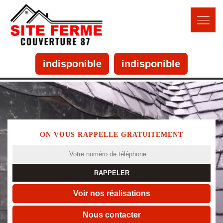
indisponible
indisponible
ON VOUS RAPPELLE GRATUITEMENT
Voir nos réalisations
Nous contacter