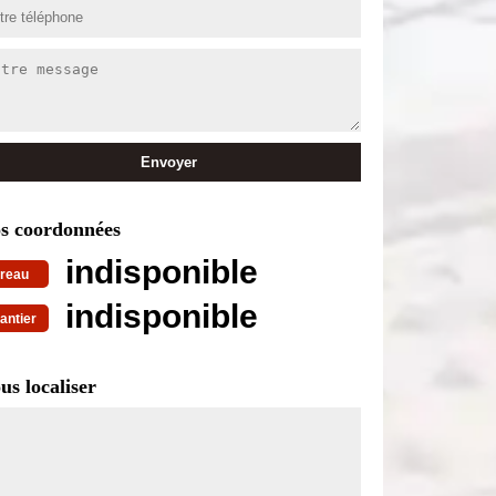
s coordonnées
indisponible
reau
indisponible
antier
us localiser