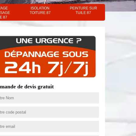
YAGE
ISOLATION
PEINTURE SUR
SAGE
TOITURE 87
TUILE 87
E 87
mande de devis gratuit