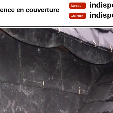
indisp
Bureau
rence en couverture
indisp
Chantier