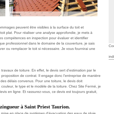
mmages peuvent être visibles à la surface du toit et
toit plat. Pour réaliser une analyse approfondie, je mets à
es compétences en inspection pour évaluer et identifier
que professionnel dans le domaine de la couverture, je sais
Cou
er ou remplacer le toit si nécessaire. Je vous fournirai une
ind
travaux de toiture. En effet, le devis sert d'estimation par le
 proposition de contrat. Il engage donc l'entreprise de manière
 des délais convenus. Pour une toiture, le devis doit
 couleur, le type et le modèle de la toiture. Chez Site Fermé, je
evis en ligne. Et rassurez-vous, ce devis est toujours gratuit,
 zingueur à Saint Priest Taurion.
 mise en place de systèmes d'évacuation des eaux de pluie