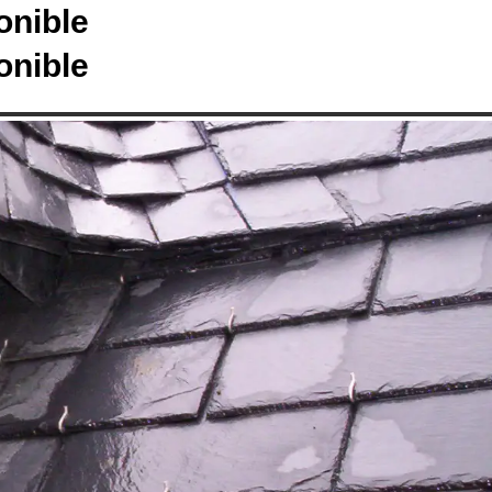
onible
onible