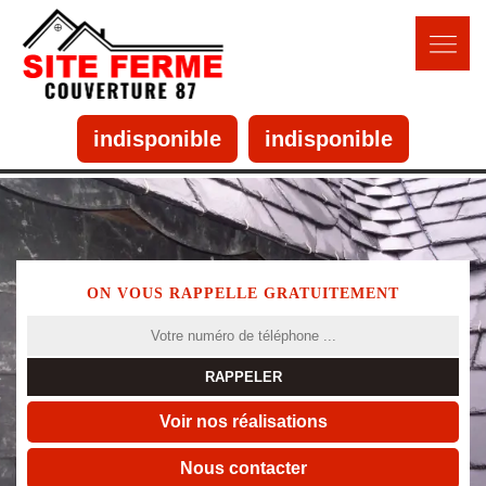
indisponible
indisponible
ON VOUS RAPPELLE GRATUITEMENT
Voir nos réalisations
Nous contacter