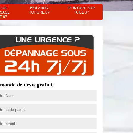
YAGE
ISOLATION
PEINTURE SUR
SAGE
TOITURE 87
TUILE 87
E 87
mande de devis gratuit