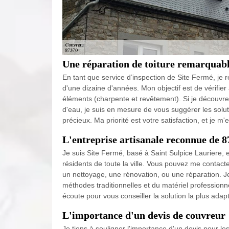
Une réparation de toiture remarquabl
En tant que service d’inspection de Site Fermé, je 
d'une dizaine d'années. Mon objectif est de vérifier a
éléments (charpente et revêtement). Si je découvre d
d'eau, je suis en mesure de vous suggérer les solut
précieux. Ma priorité est votre satisfaction, et je 
L'entreprise artisanale reconnue de 
Je suis Site Fermé, basé à Saint Sulpice Lauriere, e
résidents de toute la ville. Vous pouvez me contacte
un nettoyage, une rénovation, ou une réparation. J
méthodes traditionnelles et du matériel professionne
écoute pour vous conseiller la solution la plus adap
L'importance d'un devis de couvreur
Je tiens à souligner l'importance d'un devis pour les 