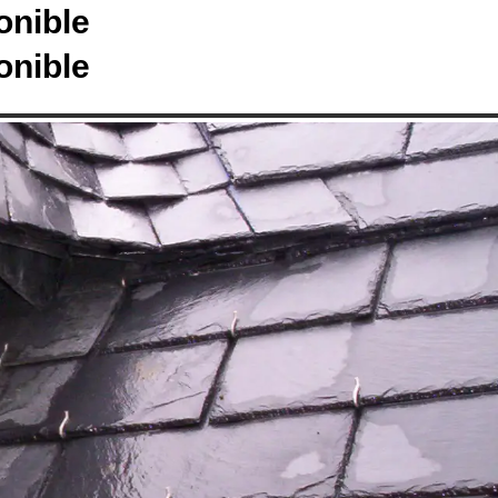
onible
onible