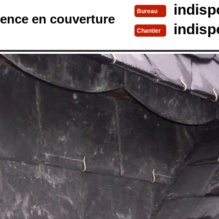
indisp
Bureau
rence en couverture
indisp
Chantier