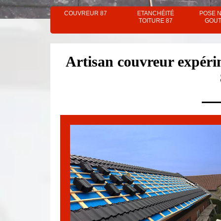
COUVREUR 87
ETANCHÉITÉ
POSE 
TOITURE 87
GOUT
Artisan couvreur expéri