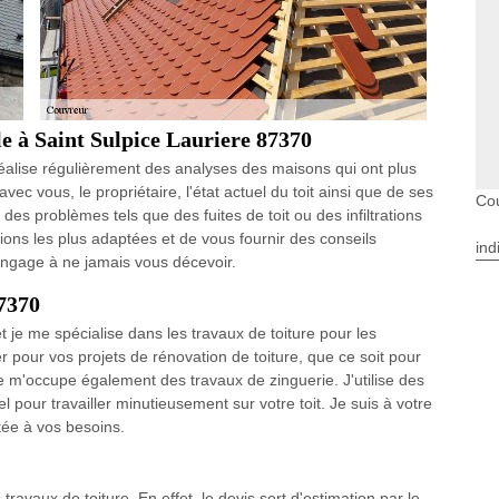
e à Saint Sulpice Lauriere 87370
réalise régulièrement des analyses des maisons qui ont plus
vec vous, le propriétaire, l'état actuel du toit ainsi que de ses
Cou
es problèmes tels que des fuites de toit ou des infiltrations
ions les plus adaptées et de vous fournir des conseils
ind
m'engage à ne jamais vous décevoir.
87370
t je me spécialise dans les travaux de toiture pour les
r pour vos projets de rénovation de toiture, que ce soit pour
e m'occupe également des travaux de zinguerie. J'utilise des
l pour travailler minutieusement sur votre toit. Je suis à votre
tée à vos besoins.
travaux de toiture. En effet, le devis sert d'estimation par le