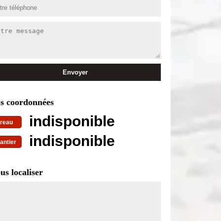
s coordonnées
indisponible
reau
indisponible
antier
us localiser