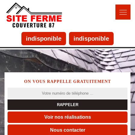
indisponible
indisponible
ON VOUS RAPPELLE GRATUITEMENT
Voir nos réalisations
Nous contacter