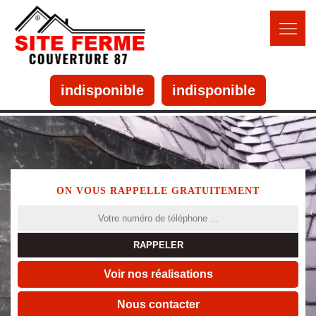
indisponible
indisponible
ON VOUS RAPPELLE GRATUITEMENT
Voir nos réalisations
Nous contacter