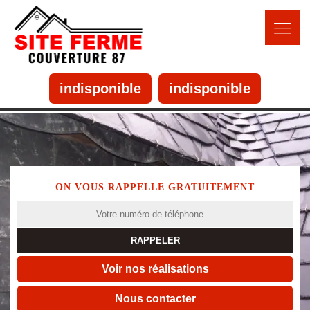
indisponible
indisponible
ON VOUS RAPPELLE GRATUITEMENT
Voir nos réalisations
Nous contacter