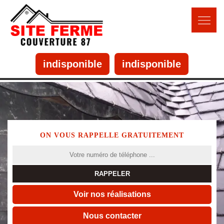
indisponible
indisponible
ON VOUS RAPPELLE GRATUITEMENT
Voir nos réalisations
Nous contacter