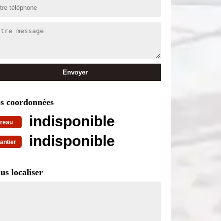
s coordonnées
indisponible
reau
indisponible
antier
us localiser