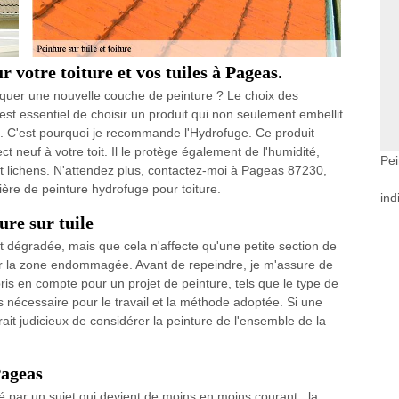
 votre toiture et vos tuiles à Pageas.
liquer une nouvelle couche de peinture ? Le choix des
l est essentiel de choisir un produit qui non seulement embellit
e. C'est pourquoi je recommande l'Hydrofuge. Ce produit
 neuf à votre toit. Il le protège également de l'humidité,
Pei
t lichens. N'attendez plus, contactez-moi à Pageas 87230,
ière de peinture hydrofuge pour toiture.
ind
ure sur tuile
t dégradée, mais que cela n'affecte qu'une petite section de
ur la zone endommagée. Avant de repeindre, je m'assure de
pris en compte pour un projet de peinture, tels que le type de
s nécessaire pour le travail et la méthode adoptée. Si une
rait judicieux de considérer la peinture de l'ensemble de la
Pageas
né par un sujet qui devient de moins en moins courant : la