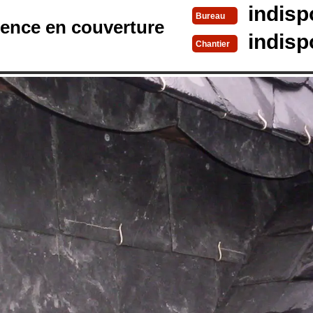
indisp
Bureau
rence en couverture
indisp
Chantier