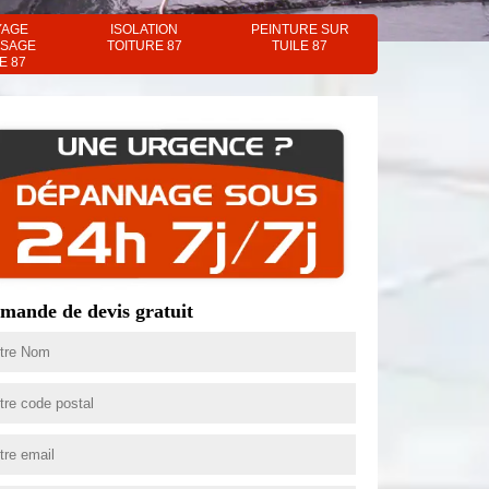
YAGE
ISOLATION
PEINTURE SUR
SAGE
TOITURE 87
TUILE 87
E 87
mande de devis gratuit