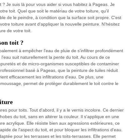
it ? Je suis là pour vous aider si vous habitez à Pageas. Je
re toit. Quel que soit le matériau de votre toiture, qu'il
sible de le peindre, à condition que la surface soit propre. C'est
 votre toiture avant d'appliquer la nouvelle peinture. N'hésitez
re de votre toit.
on toit ?
ncipalement à empêcher l'eau de pluie de s'infiltrer profondément
, l'eau suit naturellement la pente du toit. Au cours de ce
impuretés et de micro-organismes susceptibles de contaminer
 professionnel basé à Pageas, que la peinture de tuiles réduit
ent efficacement les infiltrations d'eau. De plus, une
émoussage, permet de protéger durablement le toit contre le
iture
es pour toits. Tout d'abord, il y a le vernis incolore. Ce dernier
bes du toit, sans en altérer la couleur. Il s'applique en une
re acrylique. Elle résiste bien aux agressions extérieures, ce
pide de l'aspect du toit, et pour bloquer les infiltrations d'eau.
daptée pour les terrasses et les toits-terrasses. Elle permet