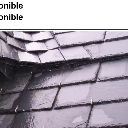
onible
onible