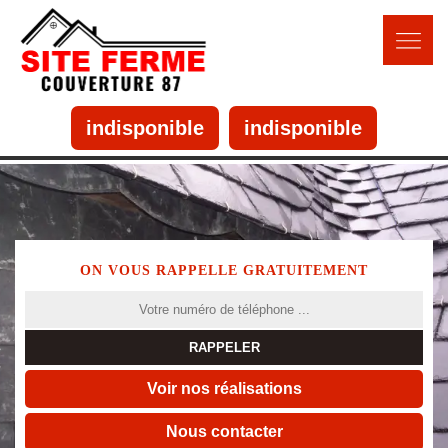
indisponible
indisponible
ON VOUS RAPPELLE GRATUITEMENT
Voir nos réalisations
Nous contacter